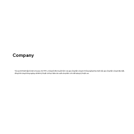
Company
Từ sau khi thành lập từ năm shouwa 26(1951), chúng tôi đã chuyên tâm vào gia công tiện vòng bi. Không ngừng theo đuổi việc gia công tiện vòng bi đặc biệt,
đồng thời cũng không ngừng cải tiến kỹ thuật và thực hiện sản xuất sản phẩm với chất lượng kỹ thuật cao.