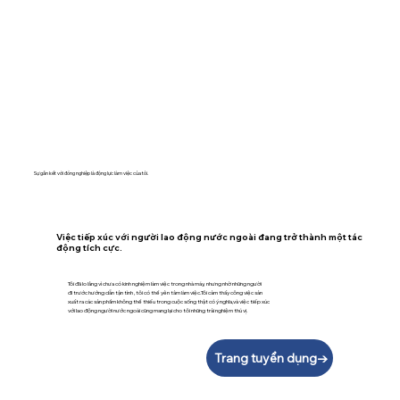
Sự gắn kết với đồng nghiệp là động lực làm việc của tôi.
Việc tiếp xúc với người lao động nước ngoài đang trở thành một tác
động tích cực.
Tôi đã lo lắng vì chưa có kinh nghiệm làm việc trong nhà máy, nhưng nhờ những người
đi trước hướng dẫn tận tình ,tôi có thể yên tâm làm việc.Tôi cảm thấy công việc sản
xuất ra các sản phẩm không thể thiếu trong cuộc sống thật có ý nghĩa,và việc tiếp xúc
với lao động người nước ngoài cũng mang lại cho tôi những trải nghiệm thú vị.
Trang tuyển dụng→