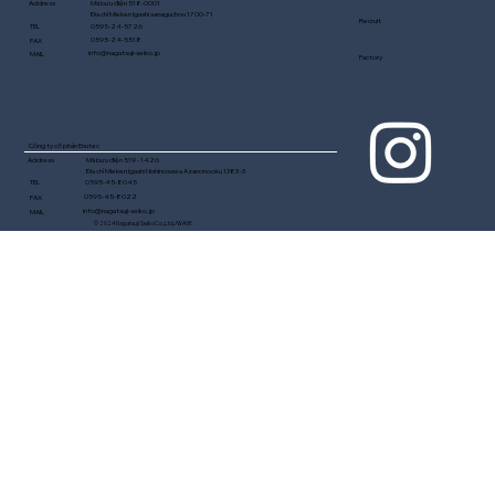
Mã bưu điện 518-0001
Address
Địa chỉ Mieken Igashi sanaguchou 1700-71
Recruit
0595-24-5726
TEL
0595-24-5518
FAX
info@nagatsuji-seiko.jp
MAIL
Factory
Công ty cổ phần Enutec
Mã bưu điện 519 - 1426
Address
Địa chỉ Mieken Igashi Nishinosawa Azanonooku 1383 -3
0595-45-8045
TEL
0595-45-8022
FAX
info@nagatsuji-seiko.jp
MAIL
© 2024 Nagatsuji SeikoCo.,Ltd./WAVE