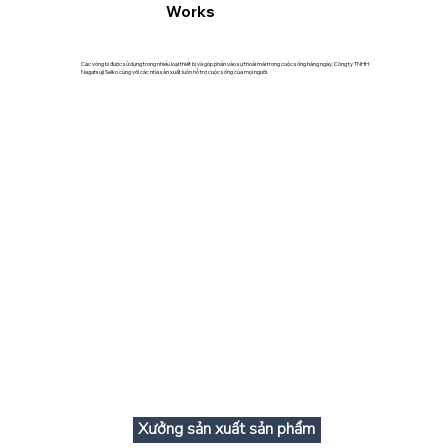
Works
Các vòng bi được sử dụng trong nhiều loại thiết bị và góp phần vào sự thoải mái trong cuộc sống hàng ngày. Công ty TNHH
Nagatsuji Seiko cùng với các nhà sản xuất luôn hỗ trợ cuộc sống của mọi người.
Xưởng sản xuất sản phẩm