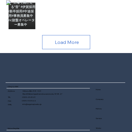
Load More
Công ty chính
​Home
Mã bưu điện 518-1401
Address
Địa chỉ Mieken Igashi sendoazanonooku 1858-27
0595-45-8021
TEL
Company
0595-45-8022
FAX
info@nagatsuji-seiko.jp
MAIL
​History
​Service
Works
Nhà xưởng Mie