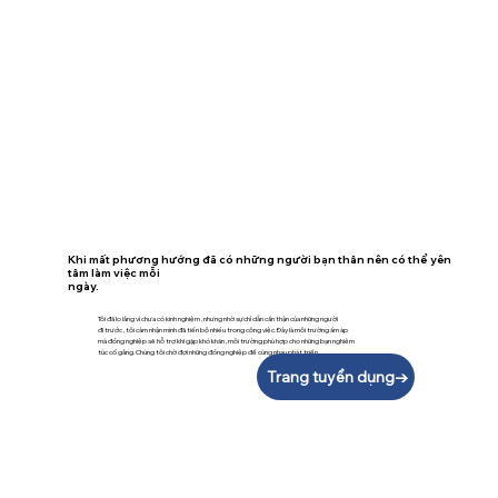
Khi mất phương hướng đã có những người bạn thân nên có thể yên
tâm làm việc mỗi
ngày.
Tôi đã lo lắng vì chưa có kinh nghiệm ,nhưng nhờ sự chỉ dẫn cẩn thận của những người
đi trước ,tôi cảm nhận mình đã tiến bộ nhiều trong công việc.Đây là môi trường ấm áp
mà đồng nghiệp sẽ hỗ trợ khi gặp khó khăn ,môi trường phù hợp cho những bạn nghiêm
túc cố gắng.Chúng tôi chờ đợi những đồng nghiệp để cùng nhau phát triển.
Trang tuyển dụng→