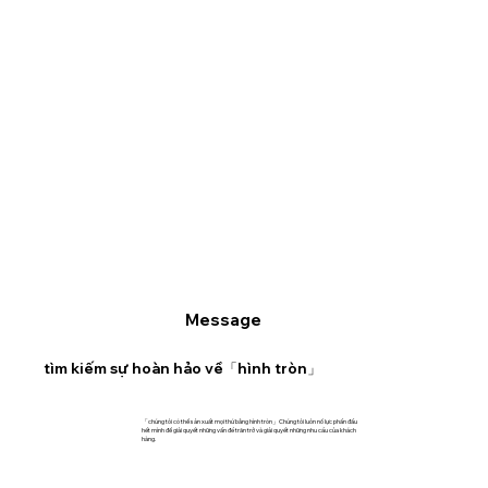
Message
tìm kiếm sự hoàn hảo về「hình tròn」
「chúng tôi có thể sản xuất mọi thứ bằng hình tròn」Chúng tôi luôn nổ lực phấn đấu
hết mình để giải quyết những vấn đề trăn trở và giải quyết những nhu cầu của khách
hàng.