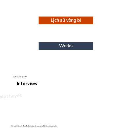
Lịch sử vòng bi
Works
社員インタビュー
Interview
hiệt huyết
Có bạn thân ,chỉ điều đó thôi cũng đủ can đảm để tiến về phía trước.