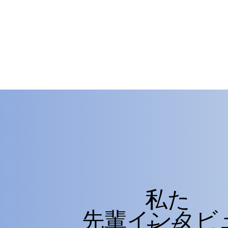
​私た
先輩インタビ
ちを