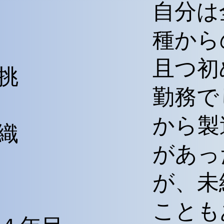
自分は
種から
且つ初
挑
勤務で
から製
織
があっ
が、未
ことも