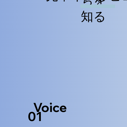
知る
​Voice
01