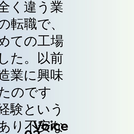
全く違う業
の転職で、
めての工場
した。以前
造業に興味
たのです
経験という
​Voice
あり不安な